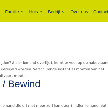
Familie
Huis
Bedrijf
Over ons
Contac
ijden? Als er iemand overlijdt, komt er veel op de nabestaa
el geregeld worden. Verschillende instanties moeten van het
uitvaart moet...
 / Bewind
iemand die dit niet meer zelf kan doen? Indien iemand niet