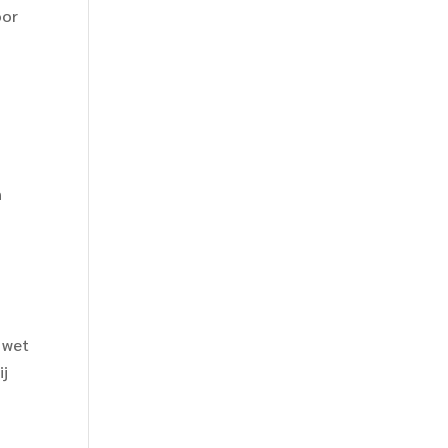
oor
n
 wet
ij