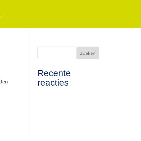
t
Recente
reacties
nden