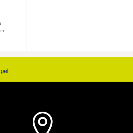
g
en
pel
